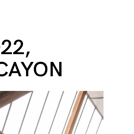
22,
 CAYON